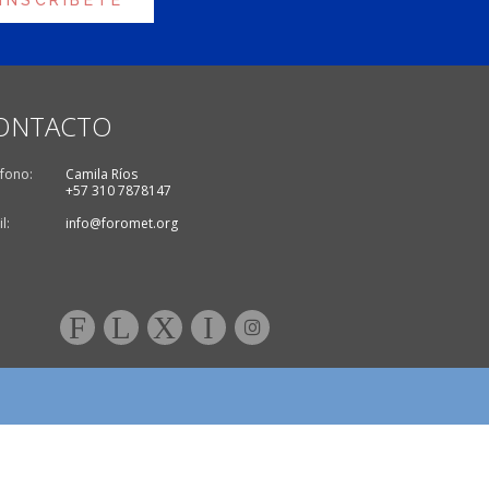
INSCRÍBETE
ONTACTO
fono:
Camila Ríos
+57 310 7878147
l:
info@foromet.org