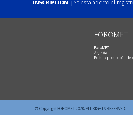
INSCRIPCIÓN |
Ya está abierto el regis
FOROMET
ForoMET
Agenda
Política protección de
© Copyright FOROMET 2020. ALL RIGHTS RESERVED.