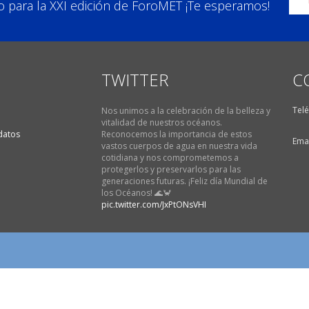
tro para la XXI edición de ForoMET ¡Te esperamos!
TWITTER
C
Telé
Nos unimos a la celebración de la belleza y
vitalidad de nuestros océanos.
 datos
Reconocemos la importancia de estos
Emai
vastos cuerpos de agua en nuestra vida
cotidiana y nos comprometemos a
protegerlos y preservarlos para las
generaciones futuras. ¡Feliz día Mundial de
los Océanos! 🌊🦀
pic.twitter.com/JxPtONsVHI