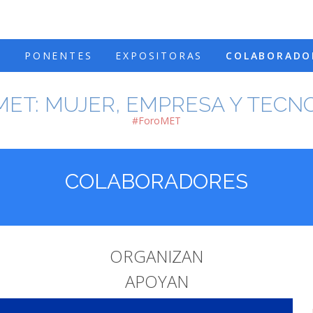
A
PONENTES
EXPOSITORAS
COLABORADO
ET: MUJER, EMPRESA Y TECN
#ForoMET
COLABORADORES
ORGANIZAN
APOYAN